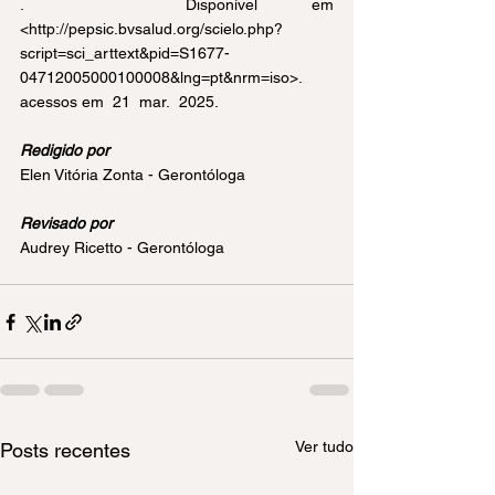
.   Disponível em 
<
http://pepsic.bvsalud.org/scielo.php?
script=sci_arttext&pid=S1677-
04712005000100008&lng=pt&nrm=iso
>. 
acessos em  21  mar.  2025.
Redigido por
Elen Vitória Zonta - Gerontóloga
Revisado por
Audrey Ricetto - Gerontóloga
Ver tudo
Posts recentes