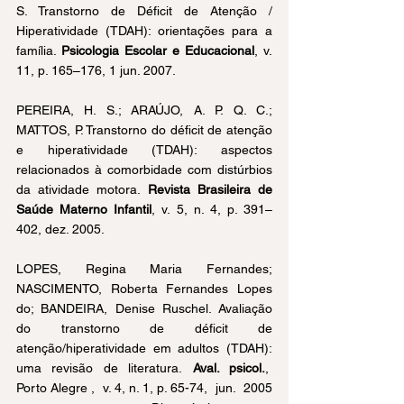
S. Transtorno de Déficit de Atenção / 
Hiperatividade (TDAH): orientações para a 
família. 
Psicologia Escolar e Educacional
, v. 
11, p. 165–176, 1 jun. 2007.
PEREIRA, H. S.; ARAÚJO, A. P. Q. C.; 
MATTOS, P. Transtorno do déficit de atenção 
e hiperatividade (TDAH): aspectos 
relacionados à comorbidade com distúrbios 
da atividade motora. 
Revista Brasileira de 
Saúde Materno Infantil
, v. 5, n. 4, p. 391–
402, dez. 2005.
LOPES, Regina Maria Fernandes; 
NASCIMENTO, Roberta Fernandes Lopes 
do; BANDEIRA, Denise Ruschel. Avaliação 
do transtorno de déficit de 
atenção/hiperatividade em adultos (TDAH): 
uma revisão de literatura.
 Aval. psicol.
,  
Porto Alegre ,  v. 4, n. 1, p. 65-74,  jun.  2005 