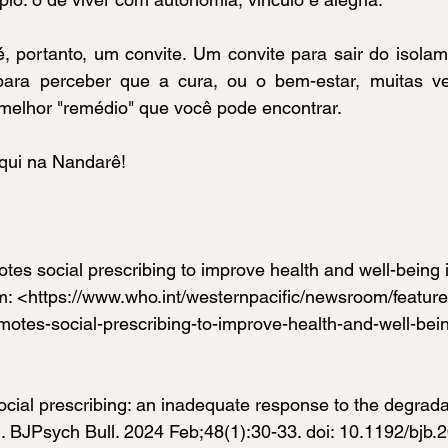
é, portanto, um convite. Um convite para sair do isolame
ra perceber que a cura, ou o bem-estar, muitas ve
 melhor "remédio" que você pode encontrar.
qui na Nandarê!
 social prescribing to improve health and well-being i
m: <
https://www.who.int/westernpacific/newsroom/feature
motes-social-prescribing-to-improve-health-and-well-bein
ocial prescribing: an inadequate response to the degradat
h. BJPsych Bull. 2024 Feb;48(1):30-33. doi: 10.1192/bjb.