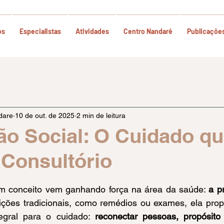
os
Especialistas
Atividades
Centro Nandarê
Publicaçõe
dare
10 de out. de 2025
2 min de leitura
ão Social: O Cuidado qu
Consultório
e 5 estrelas.
m conceito vem ganhando força na área da saúde: 
a p
rições tradicionais, como remédios ou exames, ela pro
gral para o cuidado: 
reconectar pessoas, propósit