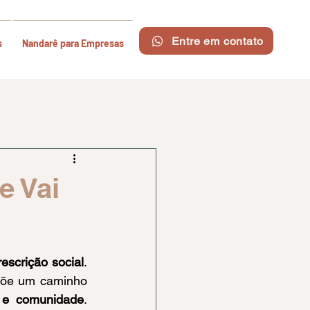
Entre em contato
s
Nandarê para Empresas
e Vai
rescrição social
. 
põe um caminho 
o e comunidade
. 