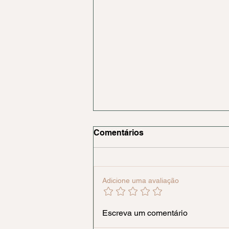
Comentários
Adicione uma avaliação
O Que Dar de Presente pra
Escreva um comentário
um Pai Idoso que Já Tem