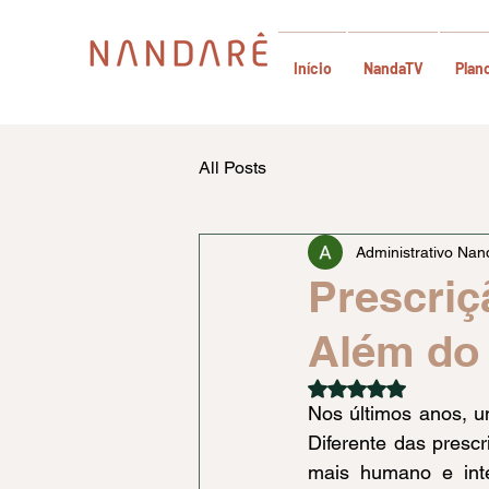
Início
NandaTV
Plan
All Posts
Administrativo Nan
Prescriç
Além do 
Avaliado com NaN d
Nos últimos anos, u
Diferente das presc
mais humano e inte