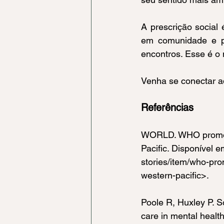
A prescrição social 
em comunidade e pa
encontros. Esse é o
Venha se conectar a
Referências
WORLD. WHO promotes
Pacific. Disponível e
stories/item/who-pro
western-pacific
>.
Poole R, Huxley P. S
care in mental healt