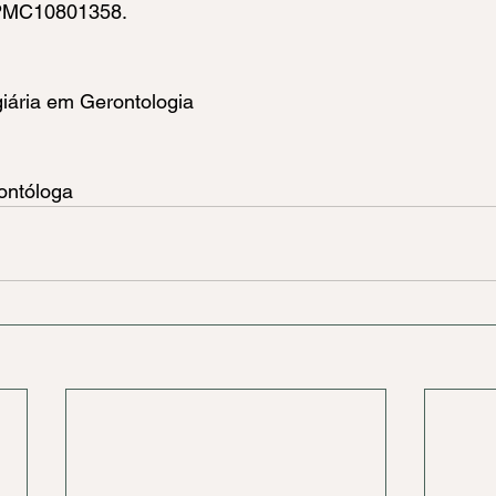
PMC10801358. 
giária em Gerontologia
ontóloga