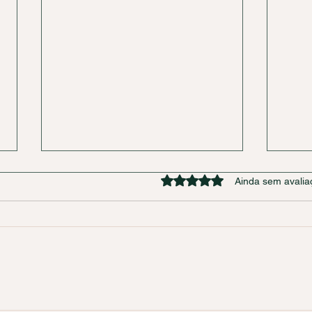
Avaliado com 0 de 5 estrel
Ainda sem avalia
Descobrindo a Minha
Dica
Saúde: o que uma
Idos