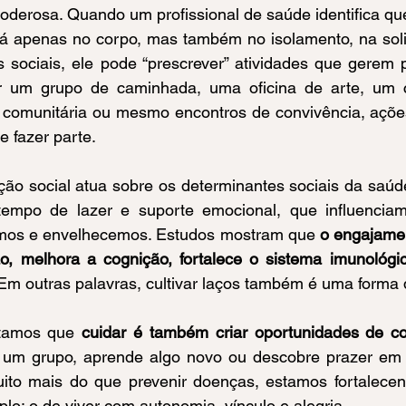
poderosa. Quando um profissional de saúde identifica qu
á apenas no corpo, mas também no isolamento, na solidã
s sociais, ele pode “prescrever” atividades que gerem 
r um grupo de caminhada, uma oficina de arte, um c
comunitária ou mesmo encontros de convivência, açõe
e fazer parte.
ição social atua sobre os determinantes sociais da saúde
tempo de lazer e suporte emocional, que influenciam
os e envelhecemos. Estudos mostram que 
o engajamen
o, melhora a cognição, fortalece o sistema imunológi
 Em outras palavras, cultivar laços também é uma forma 
tamos que 
cuidar é também criar oportunidades de c
 um grupo, aprende algo novo ou descobre prazer em 
ito mais do que prevenir doenças, estamos fortalece
lo: o de viver com autonomia, vínculo e alegria. 