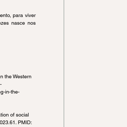
nto, para viver 
zes nasce nos 
n the Western 
-
g-in-the-
ion of social 
2023.61. PMID: 